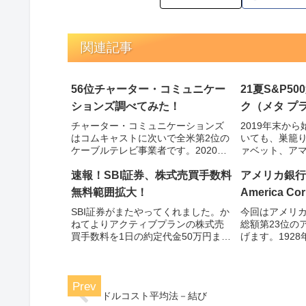
関連記事
56位チャーター・コミュニケー
21夏S&P5
ションズ調べてみた！
ク（メタ プ
チャーター・コミュニケーションズ
2019年末か
はコムキャストに次いで全米第2位の
いても、巣籠
ケーブルテレビ事業者です。2020年
ァベット、ア
現在2500万世帯を超える一般住宅及
伸びています
びビジネス顧客にサービスを提供し
多分に漏れず20
速報！SBI証券、株式売買手数料
アメリカ銀行（
ています。
12月期の売り
無料範囲拡大！
America Cor
昇を予想して
SBI証券がまたやってくれました。か
今回はアメリカ
ねてよりアクティブプランの株式売
総額第23位の
買手数料を1日の約定代金50万円まで
げます。192
無料にしてくれていました。2020年
イナ州シャー
10月1日より1日の約定代金100万円
す。銀行と金
までに無料範囲を拡大してくれまし
日本ではバン
た。パチパチパチ！
が良いでしょ
ドルコスト平均法－結び