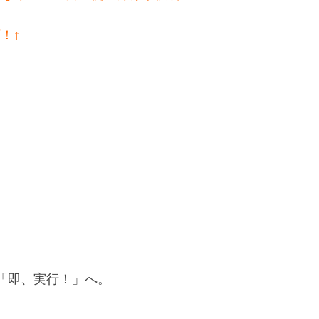
可！↑
「即、実行！」へ。