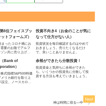
0
00第6位フェイスブッ
投資不向き4（お金のことが気に
ラットフォームズ）
なって仕方がない人）
ら始まったコロナ禍にお
投資状況を毎日確認するのはやめて
り需要のお陰でアルフ
おきましょう。売りたくなるだけ
マゾン共に売り上げが
で、良いことありませんよ。
。フェイスブックもご
21年12月期、2022年
Bank of
余裕ができたら分散投資！
上げについて驚異的上
poration）
投資資金と気持ちに余裕ができた
います。
ら、いくつかの投資先に分散して投
株式指標S&P500時価
資する方法も考えていきましょう。
アメリカ銀行を取り上
8年設立、ノースカロラ
ロットに本社がありま
融業の持株会社です。
カメという愛称の通り
う。
神は時間に宿る―中