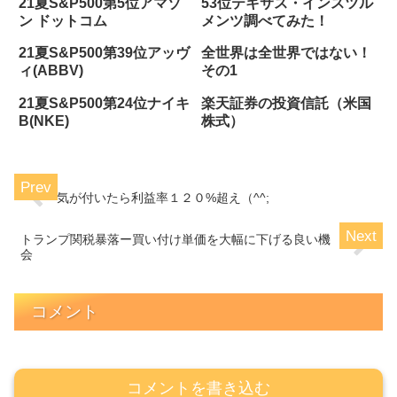
21夏S&P500第5位アマゾ
53位テキサス・インスツル
ン ドットコム
メンツ調べてみた！
21夏S&P500第39位アッヴ
全世界は全世界ではない！
ィ(ABBV)
その1
21夏S&P500第24位ナイキ
楽天証券の投資信託（米国
B(NKE)
株式）
気が付いたら利益率１２０%超え（^^;
トランプ関税暴落ー買い付け単価を大幅に下げる良い機
会
コメント
コメントを書き込む