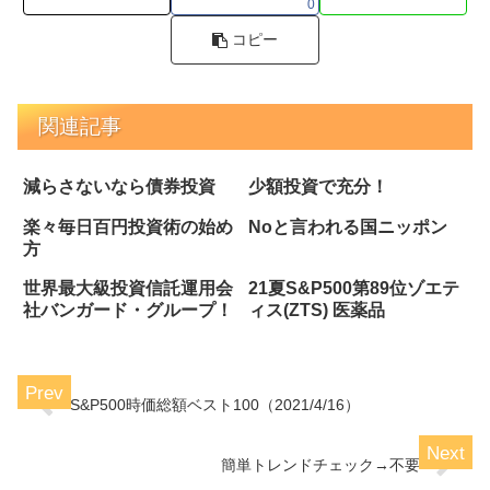
0
コピー
関連記事
減らさないなら債券投資
少額投資で充分！
楽々毎日百円投資術の始め
Noと言われる国ニッポン
方
世界最大級投資信託運用会
21夏S&P500第89位ゾエテ
社バンガード・グループ！
ィス(ZTS) 医薬品
S&P500時価総額ベスト100（2021/4/16）
簡単トレンドチェック→不要