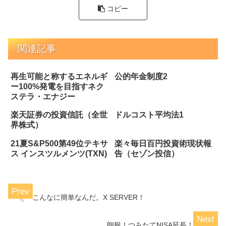
コピー
関連記事
再生可能と称するエネルギ
公的年金制度2
ー100%発電を目指すネク
ステラ・エナジー
楽天証券の投資信託（全世
ドルコスト平均法1
界株式）
21夏S&P500第49位テキサ
楽々毎日百円投資術現状報
ス インスツルメンツ(TXN)
告（セゾン投信）
こんなに簡単なんだ。X SERVER！
朗報！つみたてNISA延長！