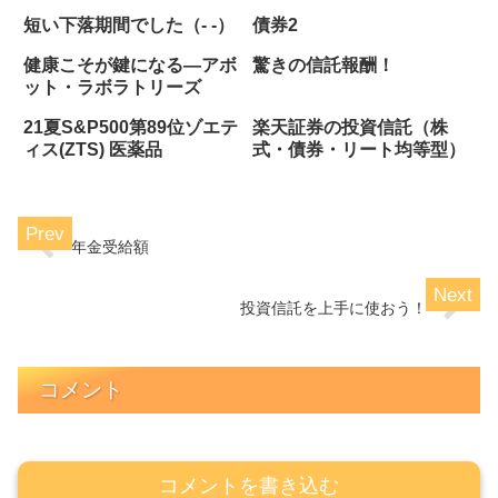
短い下落期間でした（- -）
債券2
健康こそが鍵になる―アボ
驚きの信託報酬！
ット・ラボラトリーズ
21夏S&P500第89位ゾエテ
楽天証券の投資信託（株
ィス(ZTS) 医薬品
式・債券・リート均等型）
年金受給額
投資信託を上手に使おう！
コメント
コメントを書き込む