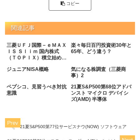
コピー
関連記事
三菱ＵＦＪ国際－ｅＭＡＸ
楽々毎日百円投資術30年と
ＩＳ Ｓｌｉｍ 国内株式
65年、どう違う？
（ＴＯＰＩＸ）積立始め
た！
ジュニアNISA概略
気になる株調査（三菱商
事）2
ペプシコ、見習うべき対抗
21夏S&P500第68位アドバ
意識
ンスト マイクロ デバイシ
ズ(AMD) 半導体
21夏S&P500第77位サービスナウ(NOW) ソフトウェア