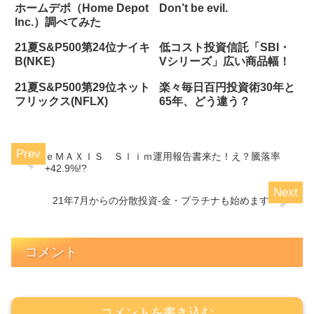
ホームデポ（Home Depot
Don’t be evil.
Inc.）調べてみた
21夏S&P500第24位ナイキ
低コスト投資信託「SBI・
B(NKE)
Vシリーズ」広い商品幅！
21夏S&P500第29位ネット
楽々毎日百円投資術30年と
フリックス(NFLX)
65年、どう違う？
ｅＭＡＸＩＳ Ｓｌｉｍ運用報告書来た！え？騰落率
+42.9%!?
21年7月からの分散投資-金・プラチナも始めます
コメント
コメントを書き込む