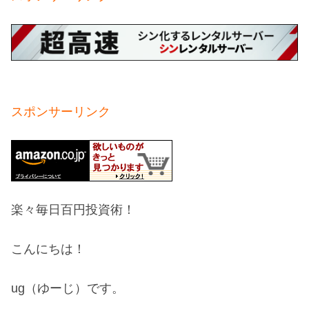
スポンサーリンク
楽々毎日百円投資術！
こんにちは！
ug（ゆーじ）です。