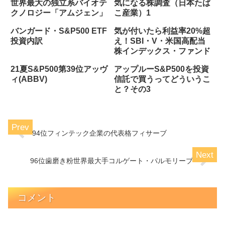
世界最大の独立系バイオテ
気になる株調査（日本たば
クノロジー「アムジェン」
こ産業）1
バンガード・S&P500 ETF
気が付いたら利益率20%超
投資内訳
え！SBI・V・米国高配当
株インデックス・ファンド
21夏S&P500第39位アッヴ
アップルーS&P500を投資
ィ(ABBV)
信託で買うってどういうこ
と？その3
94位フィンテック企業の代表格フィサーブ
96位歯磨き粉世界最大手コルゲート・パルモリーブ
コメント