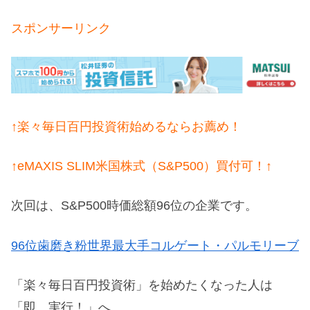
スポンサーリンク
↑楽々毎日百円投資術始めるならお薦め！
↑eMAXIS SLIM米国株式（S&P500）買付可！↑
次回は、S&P500時価総額96
位の企業です。
96位歯磨き粉世界最大手コルゲート・パルモリーブ
「楽々毎日百円投資術」を始めたくなった人は
「即、実行！」へ。